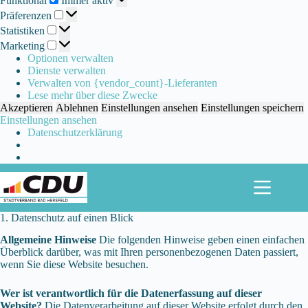
Funktional
Immer aktiv
Präferenzen
Präferenzen
Statistiken
Statistiken
Marketing
Marketing
Optionen verwalten
Dienste verwalten
Verwalten von {vendor_count}-Lieferanten
Lese mehr über diese Zwecke
Akzeptieren
Ablehnen
Einstellungen ansehen
Einstellungen speichern
Einstellungen ansehen
Datenschutzerklärung
Zum
Inhalt
springen
1. Datenschutz auf einen Blick
Allgemeine Hinweise
Die folgenden Hinweise geben einen einfachen
Überblick darüber, was mit Ihren personenbezogenen Daten passiert,
wenn Sie diese Website besuchen.
Wer ist verantwortlich für die Datenerfassung auf dieser
Website?
Die Datenverarbeitung auf dieser Website erfolgt durch den